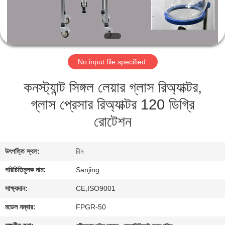
নিয়ন্ত্রণ
যোগাযোগ
করুন
No input file specified.
কনস্ট্যান্ট সিঙ্গল লেয়ার গ্লাস রিঅ্যাক্টর,
সাইট
গ্লাস প্রেসার রিঅ্যাক্টর 120 ডিগ্রি
ম্যাপ
রোটেশন
PRIVACY
POLICY
উৎপত্তি স্থল:
চীন
পরিচিতিমুলক নাম:
Sanjing
সাক্ষ্যদান:
CE,ISO9001
মডেল নম্বার:
FPGR-50