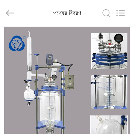
Nantong
Sanjing
Chemglass
পণ্যের বিবরণ
Co.,Ltd.
All
Rights
Reserved.
বাড়ি
পণ্য
আমাদের
সম্পর্কে
কারখানা
ভ্রমণ
মান