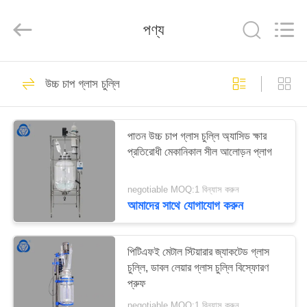
Nantong
Sanjing
Chemglass
পণ্য
Co.,Ltd.
All
Rights
Reserved.
বাড়ি
6
উচ্চ চাপ গ্লাস চুল্লি
গ্লাস চুল্লি ভেসেল
পণ্য
পাতন উচ্চ চাপ গ্লাস চুল্লি অ্যাসিড ক্ষার
প্রতিরোধী মেকানিকাল সীল আলোড়ন প্লাগ
আমাদের
সম্পর্কে
negotiable MOQ:1 বিন্যাস করুন
আমাদের সাথে যোগাযোগ করুন
6
কারখানা
ভ্রমণ
পিটিএফই মেটাল স্টিয়ারার জ্যাকটেড গ্লাস
উচ্চ চাপ গ্লাস চুল্লি
চুল্লি, ডাবল লেয়ার গ্লাস চুল্লি বিস্ফোরণ
প্রুফ
মান
negotiable MOQ:1 বিন্যাস করুন