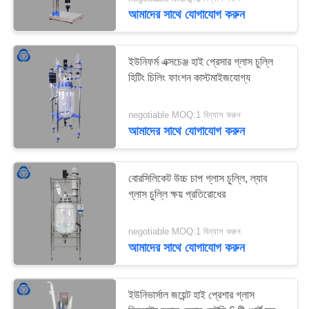
নিয়ন্ত্রণ
আমাদের সাথে যোগাযোগ করুন
যোগাযোগ
6
ইউনিফর্ম এক্সচেঞ্জ হাই প্রেসার গ্লাস চুল্লি
করুন
হিটিং চিলিং ফাংশন কাস্টমাইজযোগ্য
বোরোসিলিকেট গ্লাস চুল্লি
negotiable MOQ:1 বিন্যাস করুন
সাইট
আমাদের সাথে যোগাযোগ করুন
ম্যাপ
বোরসিলিকেট উচ্চ চাপ গ্লাস চুল্লি, ল্যাব
PRIVACY
গ্লাস চুল্লি ক্ষয় প্রতিরোধের
6
POLICY
No input file
negotiable MOQ:1 বিন্যাস করুন
আমাদের সাথে যোগাযোগ করুন
specified.
ইউনিভার্সাল জয়েন্ট হাই প্রেশার গ্লাস