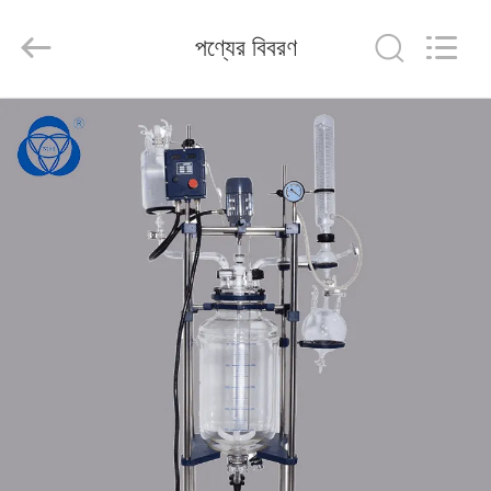
Nantong
Sanjing
Chemglass
পণ্যের বিবরণ
Co.,Ltd.
All
Rights
Reserved.
বাড়ি
পণ্য
আমাদের
সম্পর্কে
কারখানা
ভ্রমণ
মান