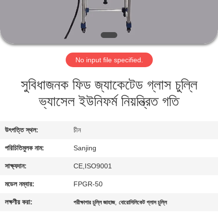
নিয়ন্ত্রণ
যোগাযোগ
করুন
No input file specified.
সুবিধাজনক ফিড জ্যাকেটেড গ্লাস চুল্লি
সাইট
ভ্যাসেল ইউনিফর্ম নিয়ন্ত্রিত গতি
ম্যাপ
PRIVACY
উৎপত্তি স্থল:
চীন
POLICY
পরিচিতিমুলক নাম:
Sanjing
সাক্ষ্যদান:
CE,ISO9001
মডেল নম্বার:
FPGR-50
লক্ষণীয় করা:
,
পরীক্ষাগার চুল্লি জাহাজ
বোরোসিলিকেট গ্লাস চুল্লি