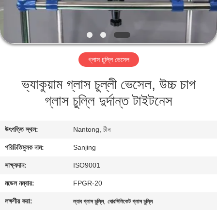
নিয়ন্ত্রণ
যোগাযোগ
করুন
গ্লাস চুল্লি ভেসেল
ভ্যাকুয়াম গ্লাস চুল্লী ভেসেল, উচ্চ চাপ
সাইট
গ্লাস চুল্লি দুর্দান্ত টাইটনেস
ম্যাপ
PRIVACY
উৎপত্তি স্থল:
Nantong, চীন
POLICY
পরিচিতিমুলক নাম:
Sanjing
সাক্ষ্যদান:
ISO9001
মডেল নম্বার:
FPGR-20
লক্ষণীয় করা:
,
ল্যাব গ্লাস চুল্লি
বোরসিলিকেট গ্লাস চুল্লি