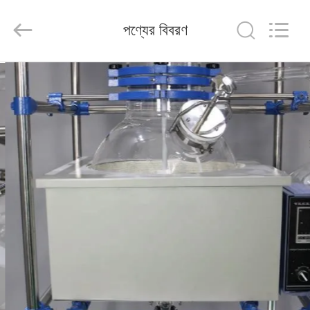
Nantong
Sanjing
Chemglass
পণ্যের বিবরণ
Co.,Ltd.
All
Rights
Reserved.
বাড়ি
পণ্য
আমাদের
সম্পর্কে
কারখানা
ভ্রমণ
মান