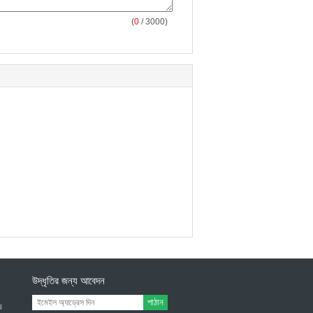
(
0
/ 3000)
উদ্ধৃতির জন্য আবেদন
পাঠান
র