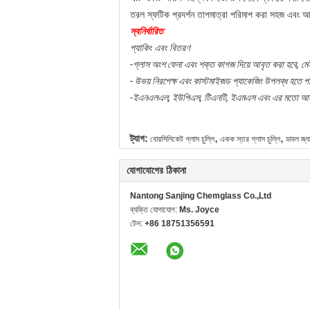
তরল স্ফটিক প্রদর্শন তাপমাত্রা পরিমাপ করা সহজ এবং
স্বনির্ধারিত
প্যাকিং এবং বিতরণ
-গ্লাস অংশ ফেনা এবং শক্ত কাগজ দিয়ে আবৃত করা হবে, মেই
- উভয় নিরপেক্ষ এবং কাস্টমাইজড প্যাকেজিং উপলব্ধ হতে 
-ইএনএলএল, ইউপিএস, টিএনটি, ইএমএস এবং এর মতো আন্তর্জ
,
,
ট্যাগ:
বোরসিলিকেট গ্লাস চুল্লি
একক স্তর গ্লাস চুল্লি
ডাবল জ্য
যোগাযোগের ঠিকানা
Nantong Sanjing Chemglass Co.,Ltd
ব্যক্তি যোগাযোগ:
Ms. Joyce
টেল:
+86 18751356591