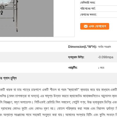
ডেলিভারি সময়:
পরিশোধের শর্ত:
যোগানের ক্ষমতা:
এখন যোগাযোগ
Dimension(L*W*H):
অর্ডার সরঞ্জাম
ভ্যাকুয়াম ডিগ্রি:
-0.098mpa
ওয়ারান্টীর:
১ বছর
 গ্লাস চুল্লি
ন একটি ধারক যা তার পাত্রে চারপাশে একটি শীতল বা গরম "জ্যাকেট" ব্যবহার করে যার মাধ্যমে এক
্যগুলির (যেমন তাপমাত্রা বা ঘনত্ব) এর সাদৃশ্য উন্নত করতে জ্যাকেটেড জাহাজগুলিতেও আন্দোলন ব্য
ন্সি নিয়ন্ত্রণ, মসৃণ অপারেশন।
পিটিএফই রোটারি সিল সমাবেশ;
পেটেন্ট পণ্য;
উচ্চ ভ্যাকুয়াম ডিগ্রি এ
 দ্রাবকের কোনও ফুটো এবং কোনও দূষণ নয়।
বোতল পরিষ্কার করা সহজ এবং নিরাপদ দুর্দান্ত সিল
এবং অন্যান্য সরঞ্জামের সাথে সহজেই সংযুক্ত করা যায়।
আমাদের সংস্থার হিটিং এবং কুলিং সংবহন 