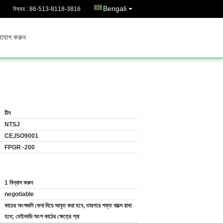
Bengali
বিক্রয় :
86-513-8118-3816
াযোগ করুন
চীন
NTSJ
CE,ISO9001
FPGR -200
1 বিন্যাস করুন
negotiable
কাচের অংশগুলি ফেনা দিয়ে আবৃত করা হবে, তারপরে শক্ত বাক্সে রাখা
হবে; মেইনবডি অংশ কাঠের ক্ষেত্রে প্যা