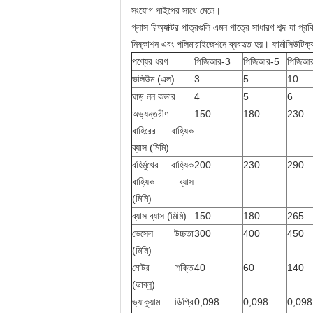
সংযোগ পাইপের সাথে মেলে।
গ্লাস রিঅ্যাক্টর পাত্রগুলি এমন পাত্রে সাধারণ শব্দ যা প্র
নিষ্কাশন এবং পলিমারাইজেশনে ব্যবহৃত হয়। ফার্মাসিউটিক্যাল,
পণ্যের ধরণ
পিজিআর-3
পিজিআর-5
পিজিআ
ভলিউম (এল)
3
5
10
ঘাড় নন কভার
4
5
6
অভ্যন্তরীণ
150
180
230
বাহিরের বাহ্যিক
ব্যাস (মিমি)
বহির্মুখের বাহ্যিক
200
230
290
বাহ্যিক ব্যাস
(মিমি)
ব্যাস ব্যাস (মিমি)
150
180
265
ভেসেল উচ্চতা
300
400
450
(মিমি)
মোটর শক্তি
40
60
140
(ডাব্লু)
ভ্যাকুয়াম ডিগ্রি
0,098
0,098
0,098