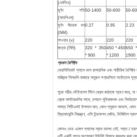
(এমপিএ)
ঘূর্ণন গতি
50-1400
50-600
50-6
(আরপিএম)
ঘূর্ণন সঁচারক বল
0.27
0.95
2.23
(NM)
পাওয়ার (v)
220
220
220
মাত্রা (মিমি)
320 * 350
450 * 450
650 
* 900
* 1200
1900
প্রধান বৈশিষ্ট্য
বোরসিলিকেট গ্লাসে ভাল রাসায়নিক এবং শারীরিক বৈশিষ্ট্য
যান্ত্রিক সিলগুলি বাজারে অনুরূপ পণ্যগুলিতে সর্বোত্তম শ
পুরো শরীর স্টেইনলেস স্টিল ফ্রেম কাঠামো গ্রহণ করে, যা
ব্রেক কাস্টারগুলির সাথে, চলাচল সুবিধাজনক এবং নির্ভরযো
সমস্ত পিটিএফই উপাদান মান, কোন প্লুরাল আভাস, কোন 
ফ্রিকোয়েন্সি নিয়ন্ত্রণ, এসি ইন্ডাকশন মোটর, ডিজিটাল প্রদ
কোনও ডেড এঙ্গেল গ্লাসের স্রাব ভালভ নেই, শক্ত / তরল 
এটি একটি পাতন সংশ্লেষণ ইউনিট হিসাবে ব্যবহার করা য