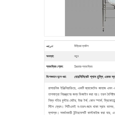
درجه:
বিক্রিয়া ক্যাটল
অবস্থা:
নতুন
স্বয়ংক্রিয় গ্রেড:
Semi-স্বয়ংক্রিয়
বোরসিলিকেট গ্লাস চুল্লি
একক স্তর
বিশেষভাবে তুলে ধরা:
,
রাসায়নিক ইঞ্জিনিয়ারিংয়ে, একটি জ্যাকেটেড জাহাজ এম
তাপমাত্রা নিয়ন্ত্রণের জন্য ডিজাইন করা হয়।
তরল বৈশিষ্ট
নিম্ন গতির বুস্টার মোটর; উচ্চ টর্ক;
কোন স্পার্ক; ফ্রিকোয়ে
স্টিল ফ্রেম।
পিটিএফই ন-তরল-জমে থাকা স্রাব ভালভ,
ফ্লাস্ক।
সমর্থনকারী ইন্টারফেসটি কাস্টমাইজ করা যায়, 