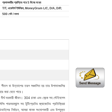
প্রদানকারীর প্রাপ্তির পরে 5 দিনের মধ্যে
T/T, ওয়েস্টার্ন ইউনিয়ন, MoneyGram L/C, D/A, D/P,
500 সেট / মমথ
টি শীতল বা উত্তাপের তরল সঞ্চালিত হয় তার উপাদানগুলির
বহার করা যেতে পারে।
বং দীর্ঘ দরকারী জীবন।
304 চাকা এবং ব্রেক সহ স্টেইনলেস
িং পারফরম্যান্স সহ ইন্টিগ্রেটেড জ্যাকেটেড প্রতিক্রিয়া
ডিভাইসের নির্বাচন, আমরা মানক সংযোগকারী এবং উপযুক্ত