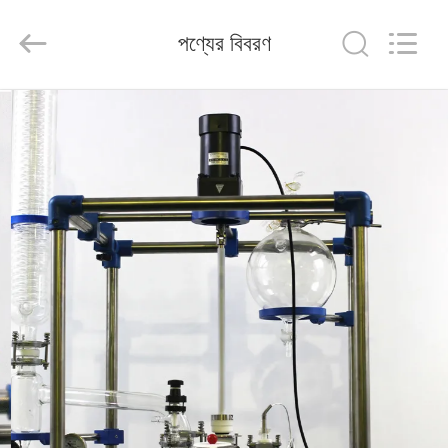
Nantong
Sanjing
Chemglass
পণ্যের বিবরণ
Co.,Ltd.
All
Rights
Reserved.
বাড়ি
পণ্য
আমাদের
সম্পর্কে
কারখানা
ভ্রমণ
মান