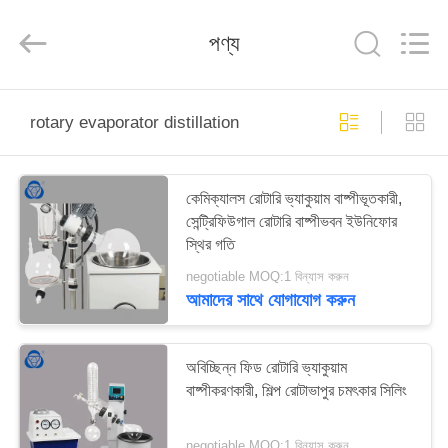
Nantong
Sanjing
Chemglass
পণ্য
Co.,Ltd.
All
Rights
Reserved.
বাড়ি
rotary evaporator distillation
পণ্য
কেমিক্যালস রোটারি ভ্যাকুয়াম বাষ্পীভূতকারী,
সেন্ট্রিফিউগাল রোটারি বাষ্পীভবন ইউনিফোর
আমাদের
স্থির গতি
সম্পর্কে
negotiable MOQ:1 বিন্যাস করুন
আমাদের সাথে যোগাযোগ করুন
কারখানা
ভ্রমণ
অবিচ্ছিন্ন ফিড রোটারি ভ্যাকুয়াম
বাষ্পীকরণকারী, শিল্প রোটাভাপুর চমৎকার সিলিং
মান
negotiable MOQ:1 বিন্যাস করুন